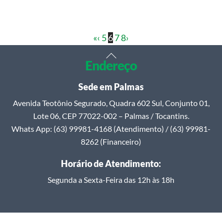
«
‹
5
6
7
8
›
Back
Endereço
To
Top
Sede em Palmas
Avenida Teotônio Segurado, Quadra 602 Sul, Conjunto 01,
Lote 06, CEP 77022-002 – Palmas / Tocantins.
Whats App: (63) 99981-4168 (Atendimento) / (63) 99981-
8262 (Financeiro)
Horário de Atendimento:
Segunda a Sexta-Feira das 12h às 18h