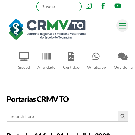
Instagram
Facebook
YouT
Skip
to
content
Me
Pesquisar
Siscad
Anuidade
Certidão
Whatsapp
Ouvidoria
Portarias CRMV TO
SEARCH BUT
Search
for: