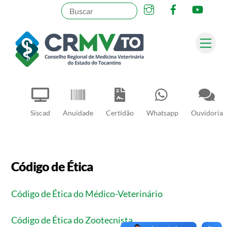
Instagram
Facebook
YouT
Skip
to
content
Me
Pesquisar
Siscad
Anuidade
Certidão
Whatsapp
Ouvidoria
Código de Ética
Código de Ética do Médico-Veterinário
Código de Ética do Zootecnista