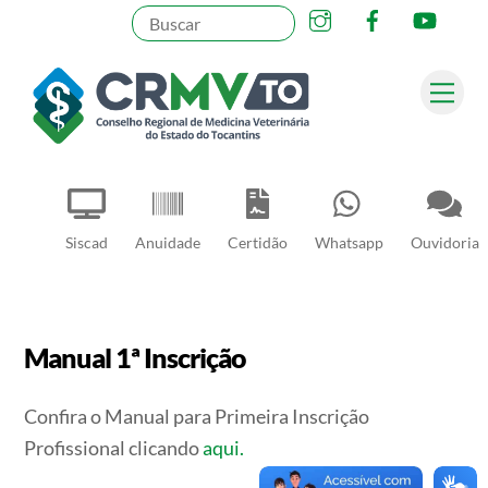
Instagram
Facebook
YouT
Skip
to
content
Me
Pesquisar
Siscad
Anuidade
Certidão
Whatsapp
Ouvidoria
Manual 1ª Inscrição
Confira o Manual para Primeira Inscrição
Profissional clicando
aqui.