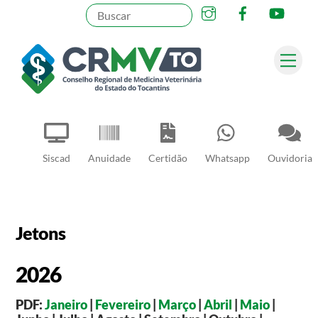
Instagram
Facebook
YouT
Skip
to
content
Me
Pesquisar
Siscad
Anuidade
Certidão
Whatsapp
Ouvidoria
Jetons
2026
PDF:
Janeiro
|
Fevereiro
|
Março
|
Abril
|
Maio
|