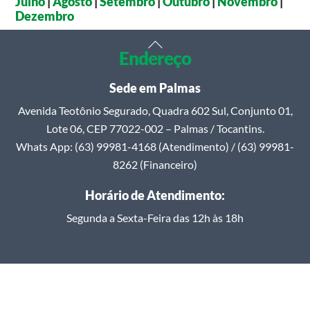
Julho
|
Agosto
|
Setembro
|
Outubro
|
Novembro
|
Dezembro
Back
Endereço
To
Top
Sede em Palmas
Avenida Teotônio Segurado, Quadra 602 Sul, Conjunto 01,
Lote 06, CEP 77022-002 – Palmas / Tocantins.
Whats App: (63) 99981-4168 (Atendimento) / (63) 99981-
8262 (Financeiro)
Horário de Atendimento:
Segunda a Sexta-Feira das 12h às 18h