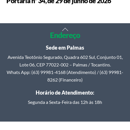
Portaria nº 34, de 29 de junho de 2026
Back
Endereço
To
Top
Sede em Palmas
Avenida Teotônio Segurado, Quadra 602 Sul, Conjunto 01,
Lote 06, CEP 77022-002 – Palmas / Tocantins.
Whats App: (63) 99981-4168 (Atendimento) / (63) 99981-
8262 (Financeiro)
Horário de Atendimento:
Segunda a Sexta-Feira das 12h às 18h