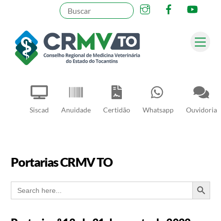
Instagram
Facebook
YouT
Skip
to
content
Me
Pesquisar
Siscad
Anuidade
Certidão
Whatsapp
Ouvidoria
Portarias CRMV TO
SEARCH BUT
Search
for: