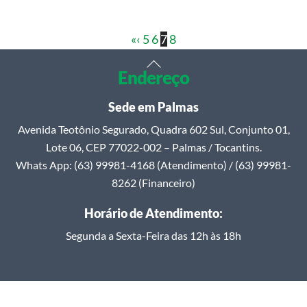
«
‹
5
6
7
8
Back
Endereço
To
Top
Sede em Palmas
Avenida Teotônio Segurado, Quadra 602 Sul, Conjunto 01,
Lote 06, CEP 77022-002 – Palmas / Tocantins.
Whats App: (63) 99981-4168 (Atendimento) / (63) 99981-
8262 (Financeiro)
Horário de Atendimento:
Segunda a Sexta-Feira das 12h às 18h