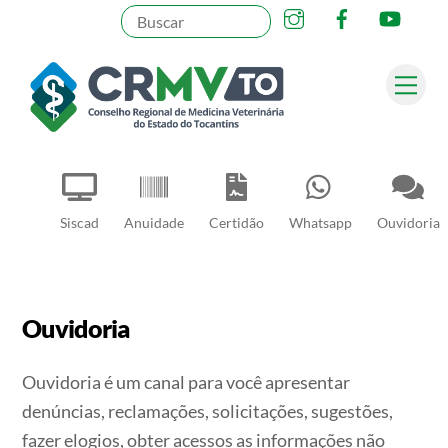
Instagram
Facebook
YouT
Skip
to
content
Me
Pesquisar
Siscad
Anuidade
Certidão
Whatsapp
Ouvidoria
Ouvidoria
Ouvidoria é um canal para você apresentar
denúncias, reclamações, solicitações, sugestões,
fazer elogios, obter acessos as informações não