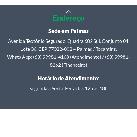
Back
Endereço
To
Top
Sede em Palmas
Avenida Teotônio Segurado, Quadra 602 Sul, Conjunto 01,
Lote 06, CEP 77022-002 – Palmas / Tocantins.
Whats App: (63) 99981-4168 (Atendimento) / (63) 99981-
8262 (Financeiro)
Horário de Atendimento:
Segunda a Sexta-Feira das 12h às 18h