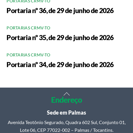
PORTARIAS CRMV-TO
Portaria nº 36, de 29 de junho de 2026
PORTARIAS CRMV-TO
Portaria nº 35, de 29 de junho de 2026
PORTARIAS CRMV-TO
Portaria nº 34, de 29 de junho de 2026
Back
Endereço
To
Top
Sede em Palmas
Avenida Teotônio Segurado, Quadra 602 Sul, Conjunto 01,
Lote 06, CEP 77022-002 – Palmas / Tocantins.