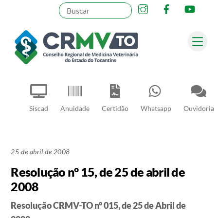
Instagram
Facebook
YouT
Skip
to
content
Me
Pesquisar
Siscad
Anuidade
Certidão
Whatsapp
Ouvidoria
25 de abril de 2008
Resolução n° 15, de 25 de abril de
2008
Resolução CRMV-TO n° 015, de 25 de Abril de