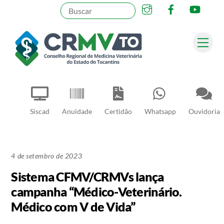
Instagram
Facebook
YouT
Skip
to
content
Me
Pesquisar
Siscad
Anuidade
Certidão
Whatsapp
Ouvidoria
4 de setembro de 2023
Sistema CFMV/CRMVs lança
campanha “Médico-Veterinário.
Médico com V de Vida”