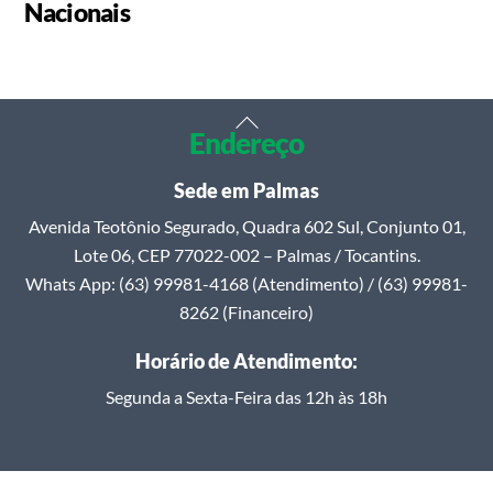
Nacionais
Back
Endereço
To
Top
Sede em Palmas
Avenida Teotônio Segurado, Quadra 602 Sul, Conjunto 01,
Lote 06, CEP 77022-002 – Palmas / Tocantins.
Whats App: (63) 99981-4168 (Atendimento) / (63) 99981-
8262 (Financeiro)
Horário de Atendimento:
Segunda a Sexta-Feira das 12h às 18h