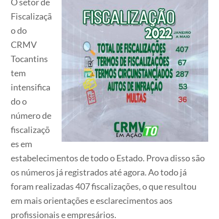
O setor de
Fiscalizaçã
o do
CRMV
Tocantins
tem
intensifica
do o
número de
fiscalizaçõ
es em
estabelecimentos de todo o Estado. Prova disso são
os números já registrados até agora. Ao todo já
foram realizadas 407 fiscalizações, o que resultou
em mais orientações e esclarecimentos aos
profissionais e empresários.