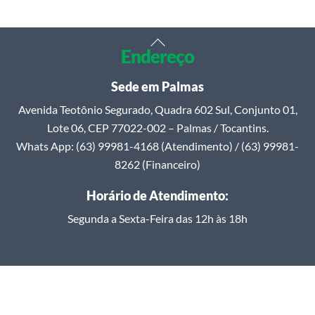
Back
Endereço
To
Top
Sede em Palmas
Avenida Teotônio Segurado, Quadra 602 Sul, Conjunto 01,
Lote 06, CEP 77022-002 – Palmas / Tocantins.
Whats App: (63) 99981-4168 (Atendimento) / (63) 99981-
8262 (Financeiro)
Horário de Atendimento:
Segunda a Sexta-Feira das 12h às 18h