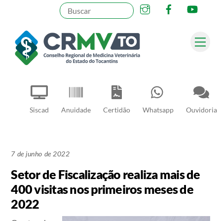
Instagram
Facebook
YouT
Skip
to
content
Me
Pesquisar
Siscad
Anuidade
Certidão
Whatsapp
Ouvidoria
7 de junho de 2022
Setor de Fiscalização realiza mais de
400 visitas nos primeiros meses de
2022