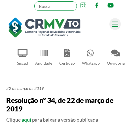
Instagram
Facebook
YouT
Skip
to
content
Me
Pesquisar
Siscad
Anuidade
Certidão
Whatsapp
Ouvidoria
22 de março de 2019
Resolução nº 34, de 22 de março de
2019
Clique
aqui
para baixar a versão publicada