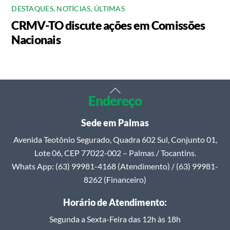
DESTAQUES
,
NOTÍCIAS
,
ÚLTIMAS
CRMV-TO discute ações em Comissões
Nacionais
Back
Endereço
To
Top
Sede em Palmas
Avenida Teotônio Segurado, Quadra 602 Sul, Conjunto 01,
Lote 06, CEP 77022-002 – Palmas / Tocantins.
Whats App: (63) 99981-4168 (Atendimento) / (63) 99981-
8262 (Financeiro)
Horário de Atendimento:
Segunda a Sexta-Feira das 12h às 18h