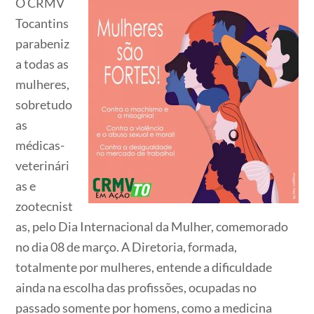
O CRMV
Tocantins
parabeniz
a todas as
mulheres,
sobretudo
as
médicas-
veterinári
as e
zootecnist
as, pelo Dia Internacional da Mulher, comemorado
no dia 08 de março. A Diretoria, formada,
totalmente por mulheres, entende a dificuldade
ainda na escolha das profissões, ocupadas no
passado somente por homens, como a medicina