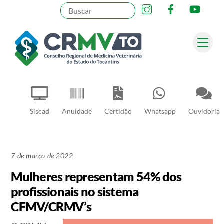
Instagram
Facebook
YouT
Skip
to
content
Me
Pesquisar
Siscad
Anuidade
Certidão
Whatsapp
Ouvidoria
7 de março de 2022
Mulheres representam 54% dos
profissionais no sistema
CFMV/CRMV’s