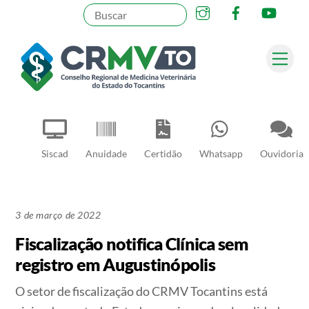
Instagram
Facebook
YouT
Skip
to
content
Me
Pesquisar
Siscad
Anuidade
Certidão
Whatsapp
Ouvidoria
3 de março de 2022
Fiscalização notifica Clínica sem
registro em Augustinópolis
O setor de fiscalização do CRMV Tocantins está