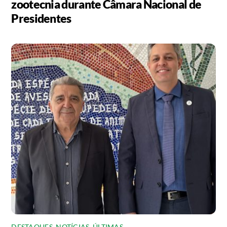
zootecnia durante Câmara Nacional de
Presidentes
DESTAQUES
,
NOTÍCIAS
,
ÚLTIMAS