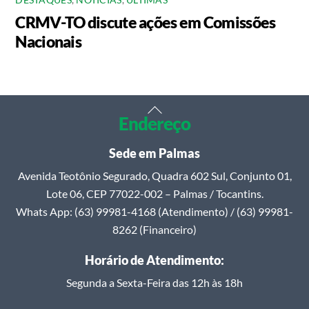
CRMV-TO discute ações em Comissões
Nacionais
Back
Endereço
To
Top
Sede em Palmas
Avenida Teotônio Segurado, Quadra 602 Sul, Conjunto 01,
Lote 06, CEP 77022-002 – Palmas / Tocantins.
Whats App: (63) 99981-4168 (Atendimento) / (63) 99981-
8262 (Financeiro)
Horário de Atendimento:
Segunda a Sexta-Feira das 12h às 18h