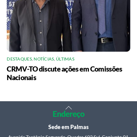
DESTAQUES
,
NOTÍCIAS
,
ÚLTIMAS
CRMV-TO discute ações em Comissões
Nacionais
Back
Endereço
To
Top
Sede em Palmas
Avenida Teotônio Segurado, Quadra 602 Sul, Conjunto 01,