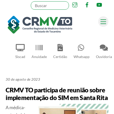
Instagram
Facebook
YouT
Skip
to
content
Me
Pesquisar
Siscad
Anuidade
Certidão
Whatsapp
Ouvidoria
30 de agosto de 2023
CRMV TO participa de reunião sobre
implementação do SIM em Santa Rita
A médica-