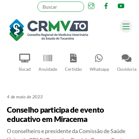
Instagram
Facebook
YouT
Skip
to
content
Me
Pesquisar
Siscad
Anuidade
Certidão
Whatsapp
Ouvidoria
4 de maio de 2023
Conselho participa de evento
educativo em Miracema
O conselheiro e presidente da Comissão de Saúde