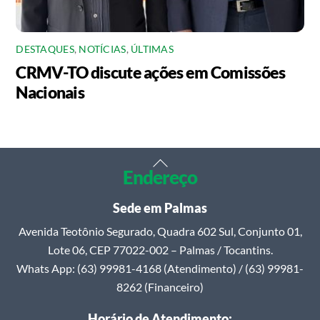
DESTAQUES
,
NOTÍCIAS
,
ÚLTIMAS
CRMV-TO discute ações em Comissões
Nacionais
Back
Endereço
To
Top
Sede em Palmas
Avenida Teotônio Segurado, Quadra 602 Sul, Conjunto 01,
Lote 06, CEP 77022-002 – Palmas / Tocantins.
Whats App: (63) 99981-4168 (Atendimento) / (63) 99981-
8262 (Financeiro)
Horário de Atendimento: