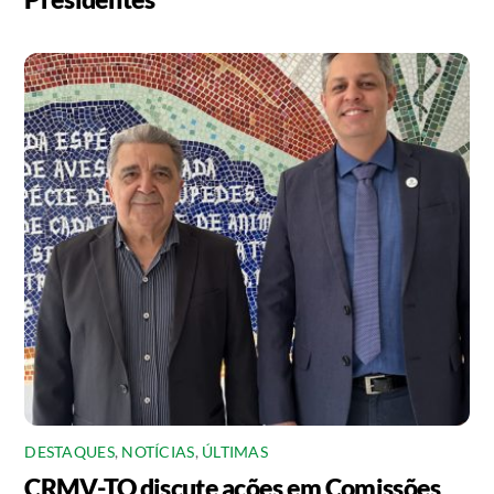
DESTAQUES
,
NOTÍCIAS
,
ÚLTIMAS
CRMV-TO discute ações em Comissões