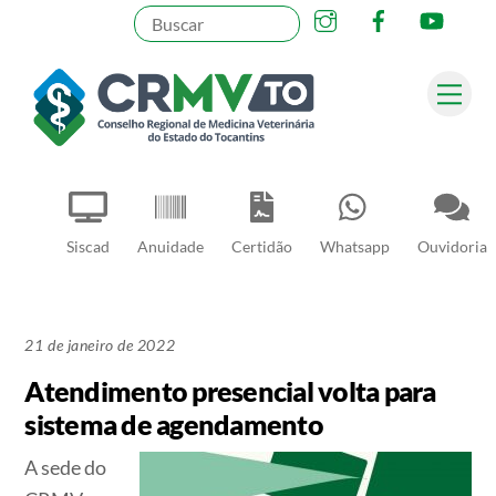
Instagram
Facebook
YouT
Skip
to
content
Me
Pesquisar
Siscad
Anuidade
Certidão
Whatsapp
Ouvidoria
21 de janeiro de 2022
Atendimento presencial volta para
sistema de agendamento
A sede do