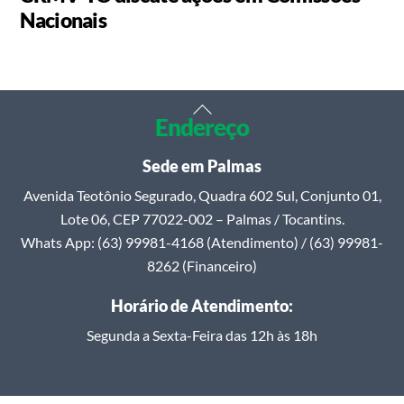
Nacionais
Back
Endereço
To
Top
Sede em Palmas
Avenida Teotônio Segurado, Quadra 602 Sul, Conjunto 01,
Lote 06, CEP 77022-002 – Palmas / Tocantins.
Whats App: (63) 99981-4168 (Atendimento) / (63) 99981-
8262 (Financeiro)
Horário de Atendimento:
Segunda a Sexta-Feira das 12h às 18h