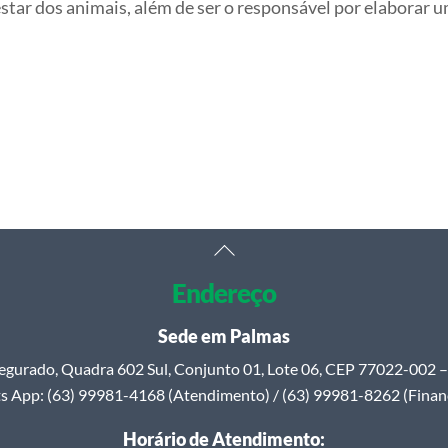
tar dos animais, além de ser o responsável por elaborar u
Back
To
Endereço
Top
Sede em Palmas
egurado, Quadra 602 Sul, Conjunto 01, Lote 06, CEP 77022-002 – 
 App: (63) 99981-4168 (Atendimento) / (63) 99981-8262 (Finan
Horário de Atendimento: