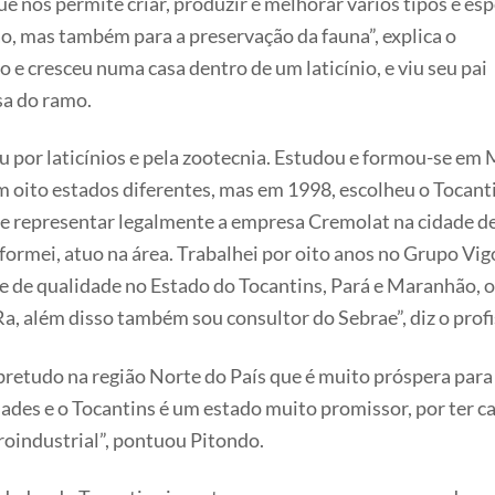
e nos permite criar, produzir e melhorar vários tipos e esp
ão, mas também para a preservação da fauna”, explica o
o e cresceu numa casa dentro de um laticínio, e viu seu pai
sa do ramo.
u por laticínios e pela zootecnia. Estudou e formou-se em 
 oito estados diferentes, mas em 1998, escolheu o Tocanti
m de representar legalmente a empresa Cremolat na cidade 
 formei, atuo na área. Trabalhei por oito anos no Grupo Vi
e de qualidade no Estado do Tocantins, Pará e Maranhão, o
 além disso também sou consultor do Sebrae”, diz o profis
retudo na região Norte do País que é muito próspera para 
ades e o Tocantins é um estado muito promissor, por ter c
roindustrial”, pontuou Pitondo.