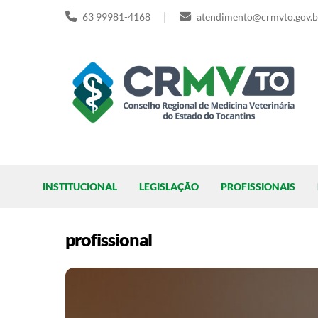
Skip
|
63 99981-4168
atendimento@crmvto.gov.b
to
content
Pesquisar
INSTITUCIONAL
LEGISLAÇÃO
PROFISSIONAIS
profissional