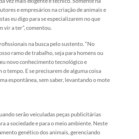
a vez mais exigente e técnico. Somente na
utores e empresários na criação de animais e
stas eu digo para se especializarem no que
 vir a ter”, comentou.
rofissionais na busca pelo sustento. “No
osso ramo de trabalho, seja para homens ou
seu novo conhecimento tecnológico e
m o tempo. E se precisarem de alguma coisa
orma espontânea, sem saber, levantando o mote
uando serão veiculadas peças publicitárias
ara a sociedade e para o meio ambiente. Neste
amento genético dos animais, gerenciando