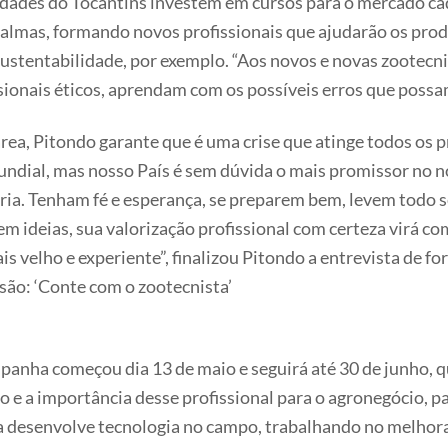
ldades do Tocantins investem em cursos para o mercado cad
almas, formando novos profissionais que ajudarão os prod
sustentabilidade, por exemplo. “Aos novos e novas zootecni
sionais éticos, aprendam com os possíveis erros que possam
rea, Pitondo garante que é uma crise que atinge todos os p
dial, mas nosso País é sem dúvida o mais promissor no n
ria. Tenham fé e esperança, se preparem bem, levem todo 
 ideias, sua valorização profissional com certeza virá co
velho e experiente”, finalizou Pitondo a entrevista de f
são: ‘Conte com o zootecnista’
panha começou dia 13 de maio e seguirá até 30 de junho, q
o e a importância desse profissional para o agronegócio, p
a desenvolve tecnologia no campo, trabalhando no melhor