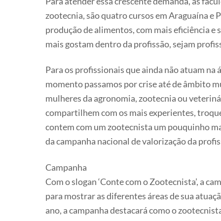
Para atender essa crescente demanda, as facu
zootecnia, são quatro cursos em Araguaína e P
produção de alimentos, com mais eficiência e 
mais gostam dentro da profissão, sejam profis
Para os profissionais que ainda não atuam na á
momento passamos por crise até de âmbito mun
mulheres da agronomia, zootecnia ou veteriná
compartilhem com os mais experientes, troquem
contem com um zootecnista um pouquinho mais 
da campanha nacional de valorização da profis
Campanha
Com o slogan ‘Conte com o Zootecnista’, a cam
para mostrar as diferentes áreas de sua atuaçã
ano, a campanha destacará como o zootecnist