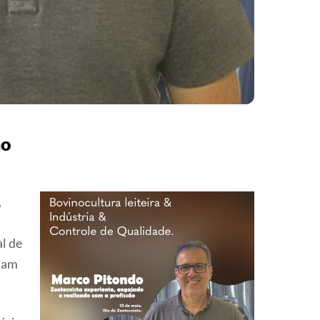
ão
,
l de
tuam