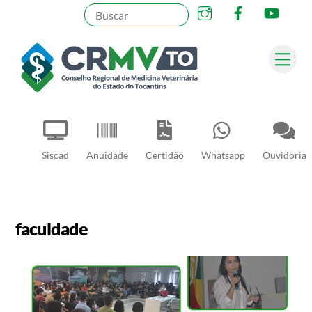
Instagram
Facebook
YouT
Skip
to
content
Me
Pesquisar
Siscad
Anuidade
Certidão
Whatsapp
Ouvidoria
faculdade