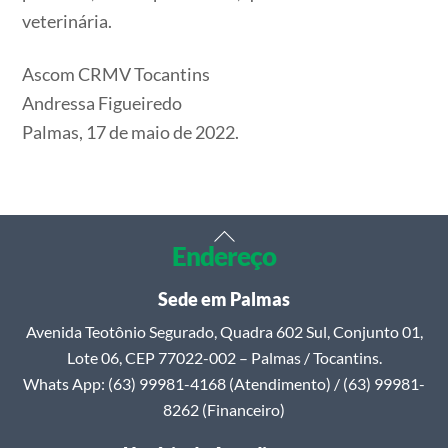
veterinária.
Ascom CRMV Tocantins
Andressa Figueiredo
Palmas, 17 de maio de 2022.
Back
Endereço
To
Top
Sede em Palmas
Avenida Teotônio Segurado, Quadra 602 Sul, Conjunto 01,
Lote 06, CEP 77022-002 – Palmas / Tocantins.
Whats App: (63) 99981-4168 (Atendimento) / (63) 99981-
8262 (Financeiro)