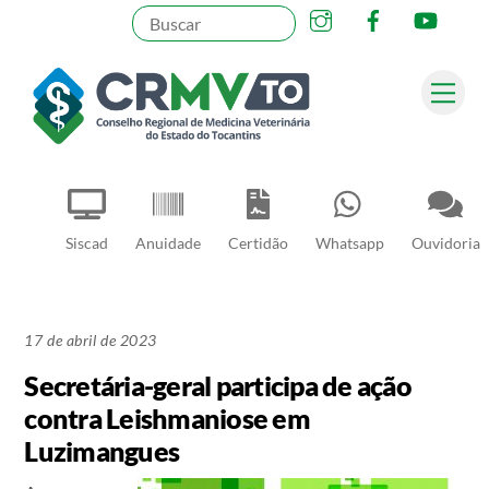
Instagram
Facebook
YouT
Skip
to
content
Me
Pesquisar
Siscad
Anuidade
Certidão
Whatsapp
Ouvidoria
17 de abril de 2023
Secretária-geral participa de ação
contra Leishmaniose em
Luzimangues