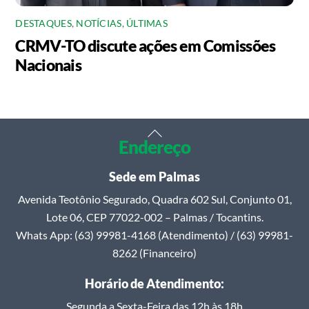
DESTAQUES
,
NOTÍCIAS
,
ÚLTIMAS
CRMV-TO discute ações em Comissões
Nacionais
Back
Endereço
To
Top
Sede em Palmas
Avenida Teotônio Segurado, Quadra 602 Sul, Conjunto 01,
Lote 06, CEP 77022-002 – Palmas / Tocantins.
Whats App: (63) 99981-4168 (Atendimento) / (63) 99981-
8262 (Financeiro)
Horário de Atendimento:
Segunda a Sexta-Feira das 12h às 18h