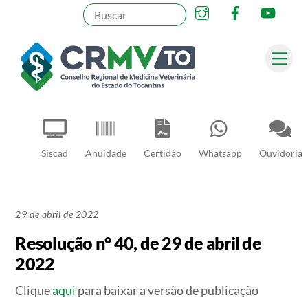
Instagram
Facebook
YouT
Skip
to
content
Me
Pesquisar
Siscad
Anuidade
Certidão
Whatsapp
Ouvidoria
29 de abril de 2022
Resolução n° 40, de 29 de abril de
2022
Clique
aqui
para baixar a versão de publicação