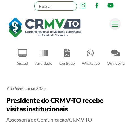
Instagram
Facebook
YouT
Skip
to
content
Me
Pesquisar
Siscad
Anuidade
Certidão
Whatsapp
Ouvidoria
9 de fevereiro de 2026
Presidente do CRMV-TO recebe
visitas institucionais
Assessoria de Comunicação/CRMV-TO