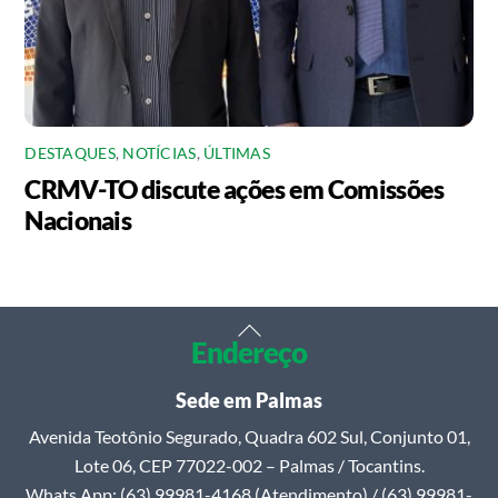
DESTAQUES
,
NOTÍCIAS
,
ÚLTIMAS
CRMV-TO discute ações em Comissões
Nacionais
Back
Endereço
To
Top
Sede em Palmas
Avenida Teotônio Segurado, Quadra 602 Sul, Conjunto 01,
Lote 06, CEP 77022-002 – Palmas / Tocantins.
Whats App: (63) 99981-4168 (Atendimento) / (63) 99981-