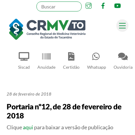
Instagram
Facebook
YouT
Skip
to
content
Me
Pesquisar
Siscad
Anuidade
Certidão
Whatsapp
Ouvidoria
28 de fevereiro de 2018
Portaria nº12, de 28 de fevereiro de
2018
Clique
aqui
para baixar a versão de publicação