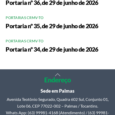
Portaria nº 36, de 29 de junho de 2026
PORTARIAS CRMV-TO
Portaria nº 35, de 29 de junho de 2026
PORTARIAS CRMV-TO
Portaria nº 34, de 29 de junho de 2026
Back
Endereço
To
Top
Sede em Palmas
Avenida Teotônio Segurado, Quadra 602 Sul, Conjunto 01,
Lote 06, CEP 77022-002 – Palmas / Tocantins.
Whats App: (63) 99981-4168 (Atendimento) / (63) 99981-