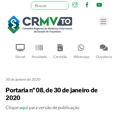
Instagram
Facebook
YouT
Skip
to
content
Me
Pesquisar
Siscad
Anuidade
Certidão
Whatsapp
Ouvidoria
30 de janeiro de 2020
Portaria nº 08, de 30 de janeiro de
2020
Clique
aqui
para versão de publicação