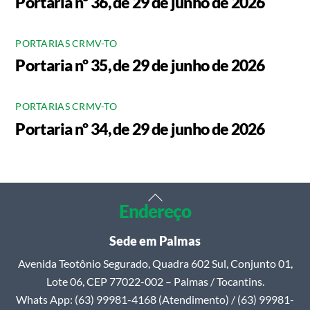
Portaria nº 36, de 29 de junho de 2026
PORTARIAS CRMV-TO
Portaria nº 35, de 29 de junho de 2026
PORTARIAS CRMV-TO
Portaria nº 34, de 29 de junho de 2026
Back
Endereço
To
Top
Sede em Palmas
Avenida Teotônio Segurado, Quadra 602 Sul, Conjunto 01,
Lote 06, CEP 77022-002 – Palmas / Tocantins.
Whats App: (63) 99981-4168 (Atendimento) / (63) 99981-