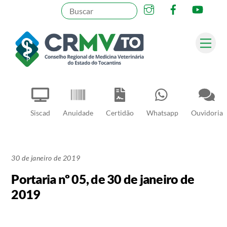
Instagram
Facebook
YouT
Skip
to
content
Me
Pesquisar
Siscad
Anuidade
Certidão
Whatsapp
Ouvidoria
30 de janeiro de 2019
Portaria nº 05, de 30 de janeiro de
2019