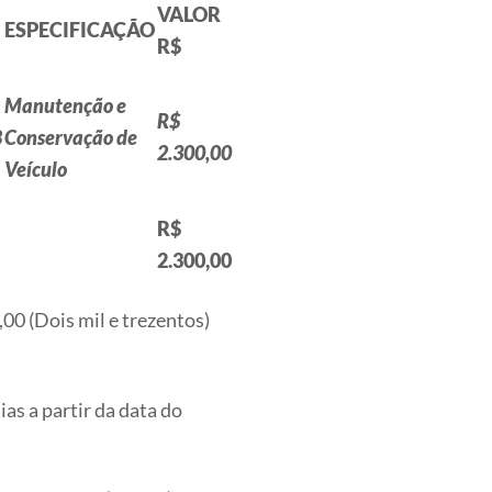
VALOR
ESPECIFICAÇÃO
R$
Manutenção e
R$
8
Conservação de
2.300,00
Veículo
R$
2.300,00
 (Dois mil e trezentos)
as a partir da data do