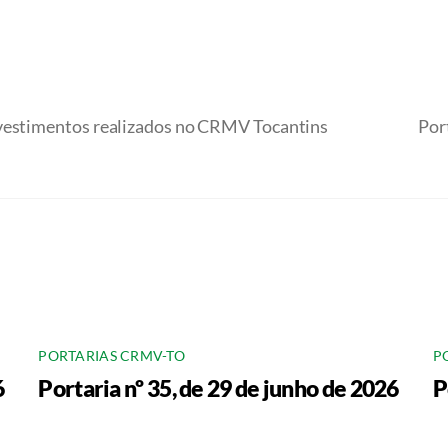
nvestimentos realizados no CRMV Tocantins
Port
PORTARIAS CRMV-TO
P
6
Portaria nº 35, de 29 de junho de 2026
P