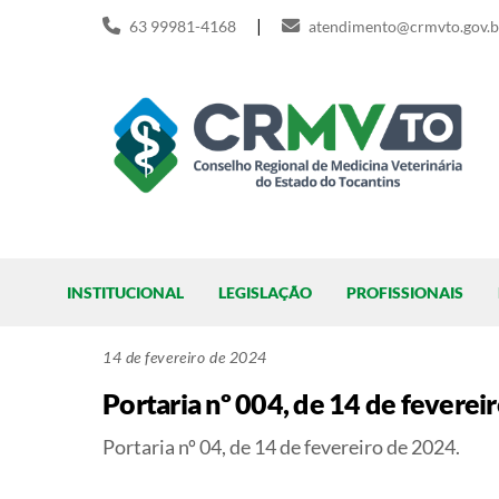
Skip
|
63 99981-4168
atendimento@crmvto.gov.b
to
content
Pesquisar
INSTITUCIONAL
LEGISLAÇÃO
PROFISSIONAIS
14 de fevereiro de 2024
Portaria nº 004, de 14 de feverei
Portaria nº 04, de 14 de fevereiro de 2024.