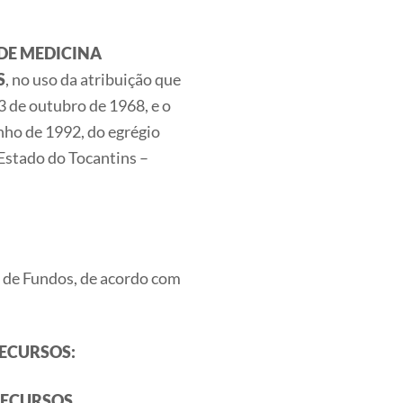
DE MEDICINA
S
, no uso da atribuição que
 23 de outubro de 1968, e o
unho de 1992, do egrégio
Estado do Tocantins –
o de Fundos, de acordo com
RECURSOS:
RECURSOS