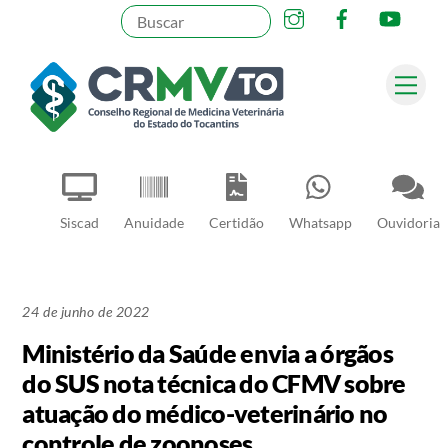
Instagram
Facebook
YouT
Skip
to
content
Me
Pesquisar
Siscad
Anuidade
Certidão
Whatsapp
Ouvidoria
24 de junho de 2022
Ministério da Saúde envia a órgãos
do SUS nota técnica do CFMV sobre
atuação do médico-veterinário no
controle de zoonoses