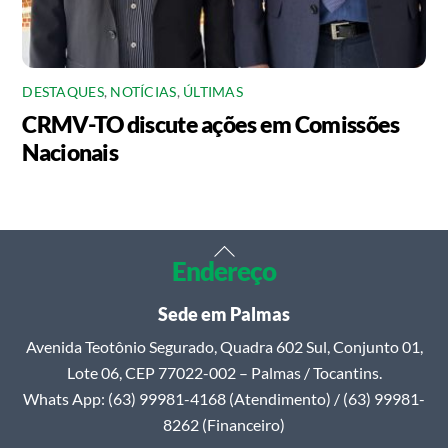
DESTAQUES
,
NOTÍCIAS
,
ÚLTIMAS
CRMV-TO discute ações em Comissões
Nacionais
Back
Endereço
To
Top
Sede em Palmas
Avenida Teotônio Segurado, Quadra 602 Sul, Conjunto 01,
Lote 06, CEP 77022-002 – Palmas / Tocantins.
Whats App: (63) 99981-4168 (Atendimento) / (63) 99981-
8262 (Financeiro)