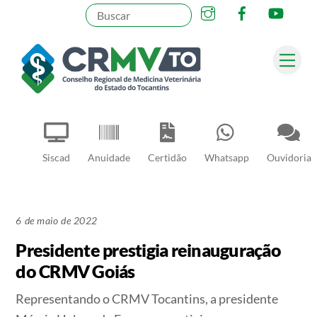
Instagram
Facebook
YouT
Skip
to
content
Me
Pesquisar
Siscad
Anuidade
Certidão
Whatsapp
Ouvidoria
6 de maio de 2022
Presidente prestigia reinauguração
do CRMV Goiás
Representando o CRMV Tocantins, a presidente