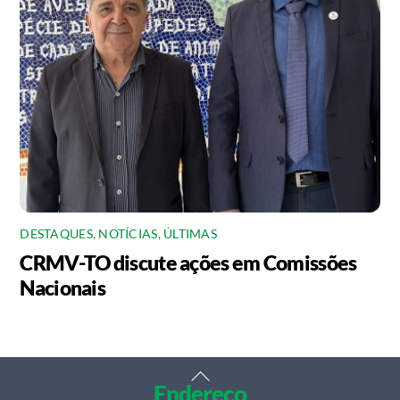
DESTAQUES
,
NOTÍCIAS
,
ÚLTIMAS
CRMV-TO discute ações em Comissões
Nacionais
Back
Endereço
To