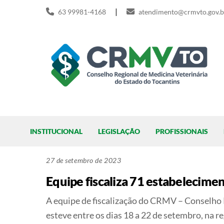
Skip
|
63 99981-4168
atendimento@crmvto.gov.b
to
content
Pesquisar
INSTITUCIONAL
LEGISLAÇÃO
PROFISSIONAIS
27 de setembro de 2023
Equipe fiscaliza 71 estabelecimen
A equipe de fiscalização do CRMV – Conselho 
esteve entre os dias 18 a 22 de setembro, na r