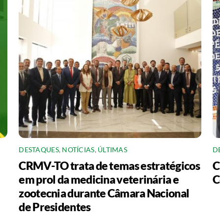
DESTAQUES
,
NOTÍCIAS
,
ÚLTIMAS
D
CRMV-TO trata de temas estratégicos
C
em prol da medicina veterinária e
C
zootecnia durante Câmara Nacional
de Presidentes