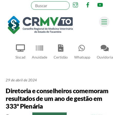
Instagram
Facebook
YouT
Skip
to
content
Me
Pesquisar
Siscad
Anuidade
Certidão
Whatsapp
Ouvidoria
29 de abril de 2024
Diretoria e conselheiros comemoram
resultados de um ano de gestão em
333ª Plenária