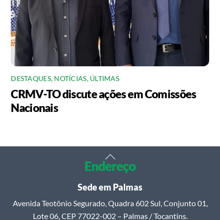
DESTAQUES
,
NOTÍCIAS
,
ÚLTIMAS
CRMV-TO discute ações em Comissões
Nacionais
Back
Endereço
To
Top
Sede em Palmas
Avenida Teotônio Segurado, Quadra 602 Sul, Conjunto 01,
Lote 06, CEP 77022-002 – Palmas / Tocantins.