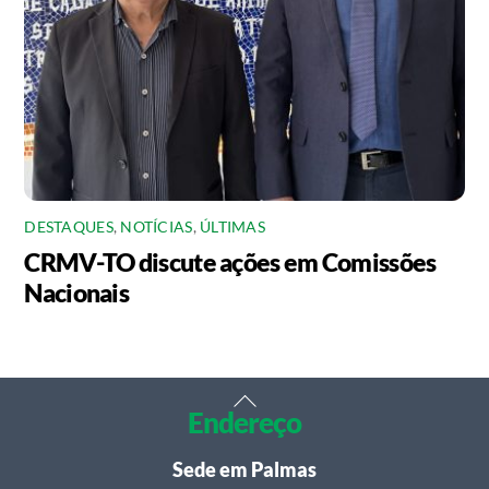
DESTAQUES
,
NOTÍCIAS
,
ÚLTIMAS
CRMV-TO discute ações em Comissões
Nacionais
Back
Endereço
To
Top
Sede em Palmas