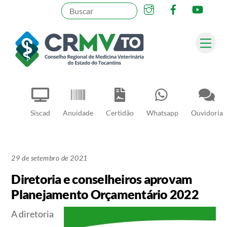
Instagram
Facebook
YouT
Skip
to
content
Me
Pesquisar
Siscad
Anuidade
Certidão
Whatsapp
Ouvidoria
29 de setembro de 2021
Diretoria e conselheiros aprovam
Planejamento Orçamentário 2022
A diretoria