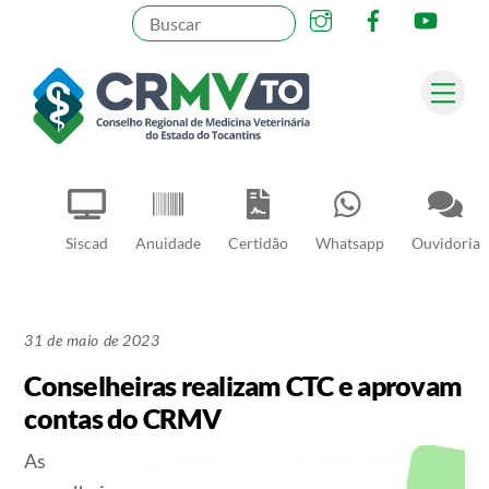
Instagram
Facebook
YouT
Skip
to
content
Me
Pesquisar
Siscad
Anuidade
Certidão
Whatsapp
Ouvidoria
31 de maio de 2023
Conselheiras realizam CTC e aprovam
contas do CRMV
As