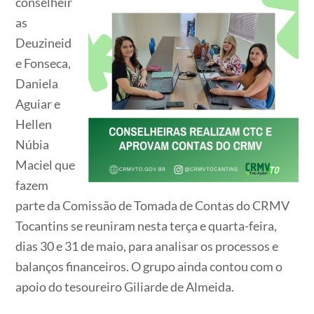
conselheir
as
Deuzineid
e Fonseca,
Daniela
Aguiar e
Hellen
Núbia
Maciel que
fazem
parte da Comissão de Tomada de Contas do CRMV
Tocantins se reuniram nesta terça e quarta-feira,
dias 30 e 31 de maio, para analisar os processos e
balanços financeiros. O grupo ainda contou com o
apoio do tesoureiro Giliarde de Almeida.