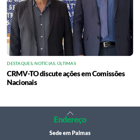
DESTAQUES
,
NOTÍCIAS
,
ÚLTIMAS
CRMV-TO discute ações em Comissões
Nacionais
Back
Endereço
To
Top
Sede em Palmas