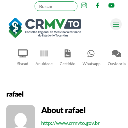
Instagram
Facebook
YouT
Skip
to
content
Me
Pesquisar
Siscad
Anuidade
Certidão
Whatsapp
Ouvidoria
rafael
About
rafael
http://www.crmvto.gov.br