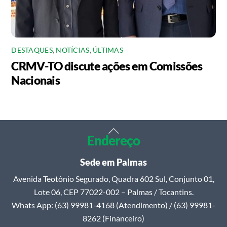
DESTAQUES
,
NOTÍCIAS
,
ÚLTIMAS
CRMV-TO discute ações em Comissões
Nacionais
Back
Endereço
To
Top
Sede em Palmas
Avenida Teotônio Segurado, Quadra 602 Sul, Conjunto 01,
Lote 06, CEP 77022-002 – Palmas / Tocantins.
Whats App: (63) 99981-4168 (Atendimento) / (63) 99981-
8262 (Financeiro)