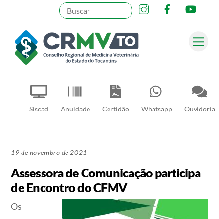
Instagram
Facebook
YouT
Skip
to
content
Me
Pesquisar
Siscad
Anuidade
Certidão
Whatsapp
Ouvidoria
19 de novembro de 2021
Assessora de Comunicação participa
de Encontro do CFMV
Os