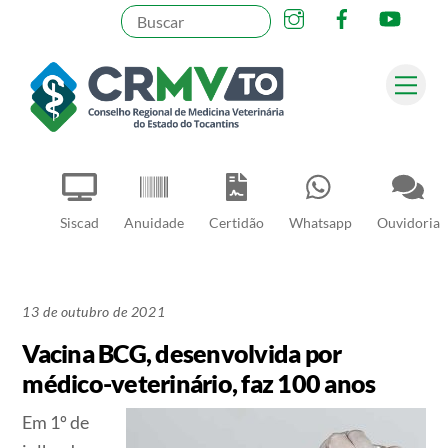
Instagram
Facebook
YouT
Skip
to
content
Me
Pesquisar
Siscad
Anuidade
Certidão
Whatsapp
Ouvidoria
13 de outubro de 2021
Vacina BCG, desenvolvida por
médico-veterinário, faz 100 anos
Em 1º de