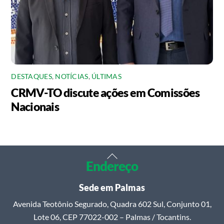
DESTAQUES
,
NOTÍCIAS
,
ÚLTIMAS
CRMV-TO discute ações em Comissões
Nacionais
Back
Endereço
To
Top
Sede em Palmas
Avenida Teotônio Segurado, Quadra 602 Sul, Conjunto 01,
Lote 06, CEP 77022-002 – Palmas / Tocantins.