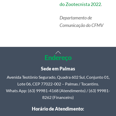
do Zootecnista 2022
.
Departamento de
Comunicação do CFMV
Back
Endereço
To
Top
Sede em Palmas
Avenida Teotônio Segurado, Quadra 602 Sul, Conjunto 01,
Lote 06, CEP 77022-002 – Palmas / Tocantins.
Whats App: (63) 99981-4168 (Atendimento) / (63) 99981-
8262 (Financeiro)
Horário de Atendimento: