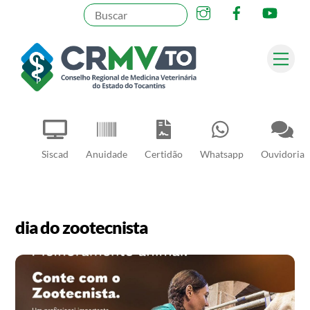
Instagram
Facebook
YouT
Skip
to
content
Me
Pesquisar
Siscad
Anuidade
Certidão
Whatsapp
Ouvidoria
dia do zootecnista