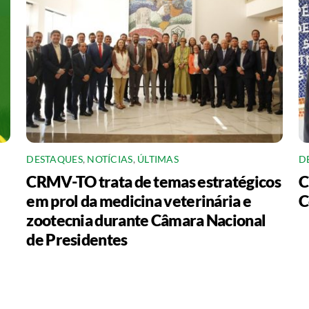
DESTAQUES
,
NOTÍCIAS
,
ÚLTIMAS
D
CRMV-TO trata de temas estratégicos
C
em prol da medicina veterinária e
C
zootecnia durante Câmara Nacional
de Presidentes