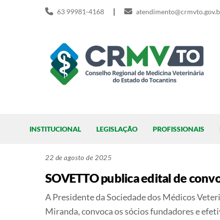
Skip
|
63 99981-4168
atendimento@crmvto.gov.b
to
content
Pesquisar
INSTITUCIONAL
LEGISLAÇÃO
PROFISSIONAIS
22 de agosto de 2025
SOVETTO publica edital de convoc
A Presidente da Sociedade dos Médicos Veter
Miranda, convoca os sócios fundadores e efetiv