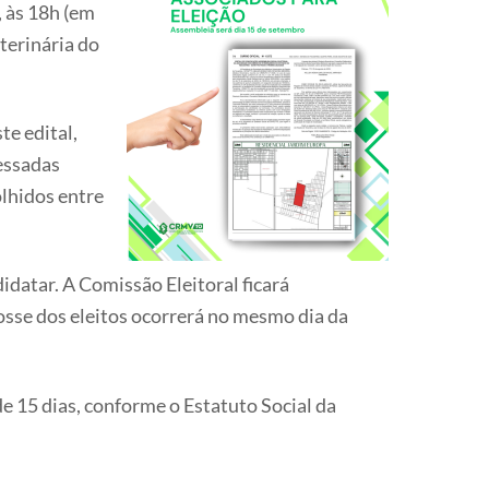
, às 18h (em
terinária do
e edital,
ressadas
lhidos entre
datar. A Comissão Eleitoral ficará
posse dos eleitos ocorrerá no mesmo dia da
de 15 dias, conforme o Estatuto Social da
.