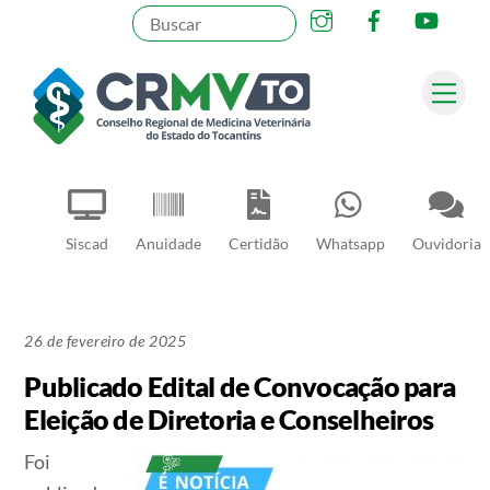
Instagram
Facebook
YouT
Skip
to
content
Me
Pesquisar
Siscad
Anuidade
Certidão
Whatsapp
Ouvidoria
26 de fevereiro de 2025
Publicado Edital de Convocação para
Eleição de Diretoria e Conselheiros
Foi