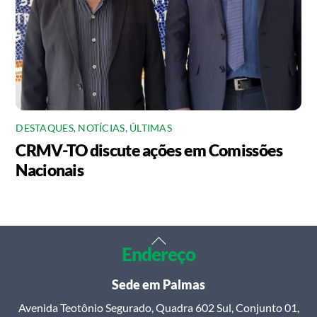
DESTAQUES
,
NOTÍCIAS
,
ÚLTIMAS
CRMV-TO discute ações em Comissões
Nacionais
Back
Endereço
To
Top
Sede em Palmas
Avenida Teotônio Segurado, Quadra 602 Sul, Conjunto 01,