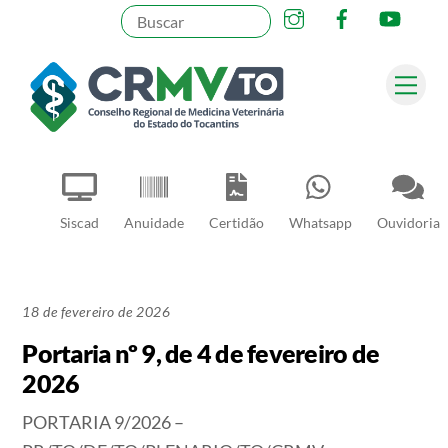
Instagram
Facebook
YouT
Skip
to
content
Me
Pesquisar
Siscad
Anuidade
Certidão
Whatsapp
Ouvidoria
18 de fevereiro de 2026
Portaria nº 9, de 4 de fevereiro de
2026
PORTARIA 9/2026 –