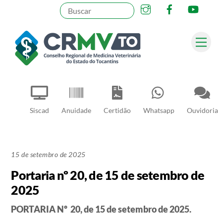
Instagram
Facebook
YouT
Skip
to
content
Me
Pesquisar
Siscad
Anuidade
Certidão
Whatsapp
Ouvidoria
15 de setembro de 2025
Portaria nº 20, de 15 de setembro de
2025
PORTARIA Nº 20, de 15 de setembro de 2025.