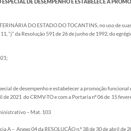
O
ESPECIAL DE DESEMPENHO E ESTABELECE A PROM
RIA DO ESTADO DO TOCANTINS, no uso de suas atribui
. 11, “j” da Resolução 591 de 26 de junho de 1992, do egré
021;
pecial de desempenho e estabelecer a promoção funcional do
il de 2021 do CRMV-TO e com a Portaria nº 06 de 15 fev
inistrativo – Mat. 103
ncia A – Anexo 04 da RESOLUÇÃO n.º 38 de 30 de abril de 