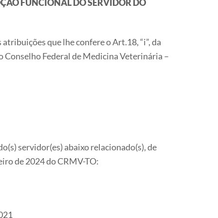
OÇÃO FUNCIONAL DO SERVIDOR DO
ções que lhe confere o Art.18, “i”, da
gio Conselho Federal de Medicina Veterinária –
(s) servidor(es) abaixo relacionado(s), de
ereiro de 2024 do CRMV-TO:
2021