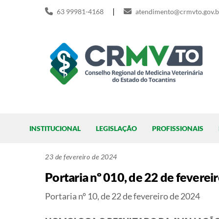
Skip
|
63 99981-4168
atendimento@crmvto.gov.b
to
content
Pesquisar
INSTITUCIONAL
LEGISLAÇÃO
PROFISSIONAIS
23 de fevereiro de 2024
Portaria nº 010, de 22 de feverei
Portaria nº 10, de 22 de fevereiro de 2024