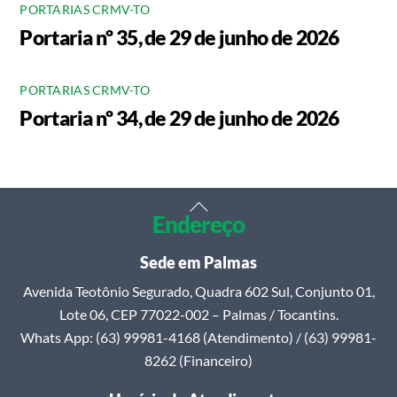
PORTARIAS CRMV-TO
Portaria nº 35, de 29 de junho de 2026
PORTARIAS CRMV-TO
Portaria nº 34, de 29 de junho de 2026
Back
Endereço
To
Top
Sede em Palmas
Avenida Teotônio Segurado, Quadra 602 Sul, Conjunto 01,
Lote 06, CEP 77022-002 – Palmas / Tocantins.
Whats App: (63) 99981-4168 (Atendimento) / (63) 99981-
8262 (Financeiro)