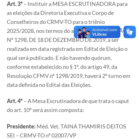
Art. 3º
– Instituir a MESA ESCRUTINADORA para
as eleições da Diretoria Executiva e Corpo de
Conselheiros do CRMV-TO para o triênio
2025/2028, nos termos do art. 10 da RESOLUÇÃO
Nº 1298, DE 18 DE DEZEMBRO DE 2019, a ser
realizada em data registrada em Edital de Eleição o
qual será publicado. E não havendo quórum,
conforme estabelecido no § 1º, do artigo 49, da
Resolução CFMV nº 1298/2019, haverá 2º turno em
data definida no Edital das Eleições.
Art. 4º
– A Mesa Escrutinadora de que trata o caput
do art. 10º será assim composta:
Presidente:
Méd. Vet. TAINÁ THAMIRIS DEITOS
SEI – CRMV-TO nº 02007/VP