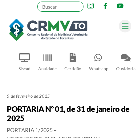
Instagram
Facebook
YouT
Skip
to
content
Me
Pesquisar
Siscad
Anuidade
Certidão
Whatsapp
Ouvidoria
5 de fevereiro de 2025
PORTARIA Nº 01, de 31 de janeiro de
2025
PORTARIA 1/2025 –