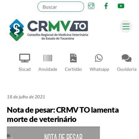
Instagram
Facebook
YouT
Skip
to
content
Me
Pesquisar
Siscad
Anuidade
Certidão
Whatsapp
Ouvidoria
18 de julho de 2021
Nota de pesar: CRMV TO lamenta
morte de veterinário