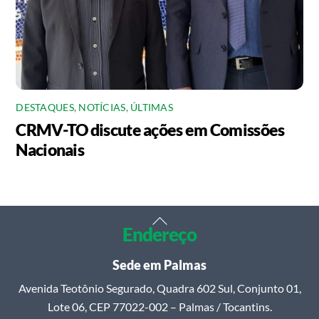
DESTAQUES
,
NOTÍCIAS
,
ÚLTIMAS
CRMV-TO discute ações em Comissões
Nacionais
Back
Endereço
To
Top
Sede em Palmas
Avenida Teotônio Segurado, Quadra 602 Sul, Conjunto 01,
Lote 06, CEP 77022-002 – Palmas / Tocantins.