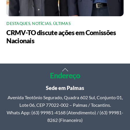
DESTAQUES
,
NOTÍCIAS
,
ÚLTIMAS
CRMV-TO discute ações em Comissões
Nacionais
Back
Endereço
To
Top
Sede em Palmas
Avenida Teotônio Segurado, Quadra 602 Sul, Conjunto 01,
Lote 06, CEP 77022-002 – Palmas / Tocantins.
Whats App: (63) 99981-4168 (Atendimento) / (63) 99981-
8262 (Financeiro)