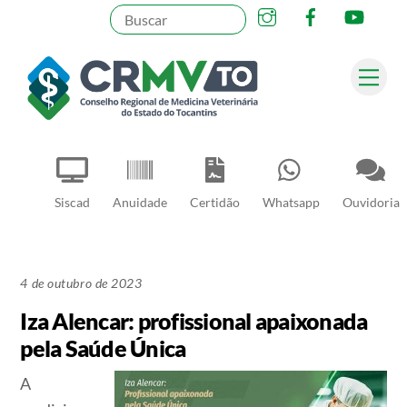
Instagram
Facebook
YouT
Skip
to
content
Me
Pesquisar
Siscad
Anuidade
Certidão
Whatsapp
Ouvidoria
4 de outubro de 2023
Iza Alencar: profissional apaixonada
pela Saúde Única
A