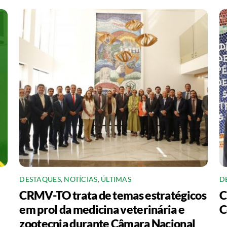
DESTAQUES
,
NOTÍCIAS
,
ÚLTIMAS
D
CRMV-TO trata de temas estratégicos
C
em prol da medicina veterinária e
C
zootecnia durante Câmara Nacional