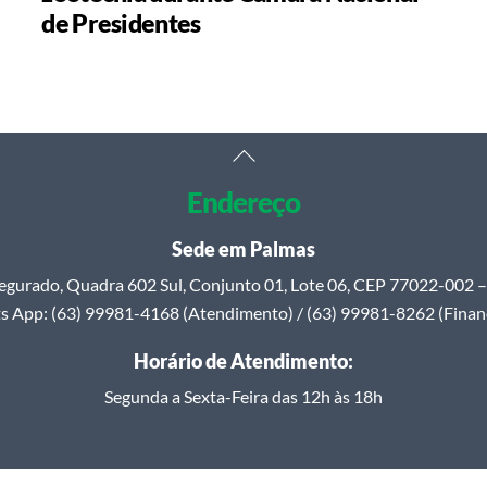
de Presidentes
Back
To
Endereço
Top
Sede em Palmas
egurado, Quadra 602 Sul, Conjunto 01, Lote 06, CEP 77022-002 – 
 App: (63) 99981-4168 (Atendimento) / (63) 99981-8262 (Finan
Horário de Atendimento:
Segunda a Sexta-Feira das 12h às 18h