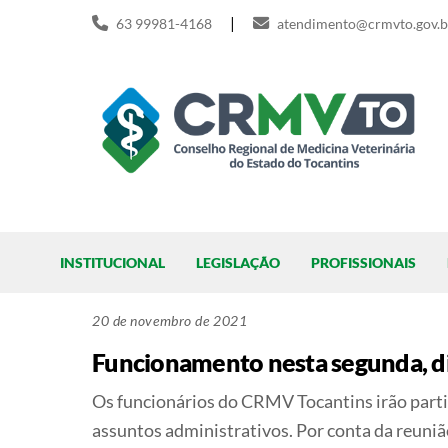
Skip
|
63 99981-4168
atendimento@crmvto.gov.b
to
content
Pesquisar
INSTITUCIONAL
LEGISLAÇÃO
PROFISSIONAIS
20 de novembro de 2021
Funcionamento nesta segunda, d
Os funcionários do CRMV Tocantins irão partic
assuntos administrativos. Por conta da reunião