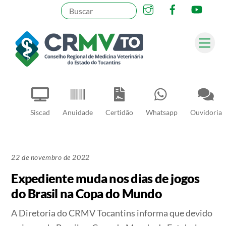
Instagram
Facebook
YouT
Skip
to
content
Me
Pesquisar
Siscad
Anuidade
Certidão
Whatsapp
Ouvidoria
22 de novembro de 2022
Expediente muda nos dias de jogos
do Brasil na Copa do Mundo
A Diretoria do CRMV Tocantins informa que devido