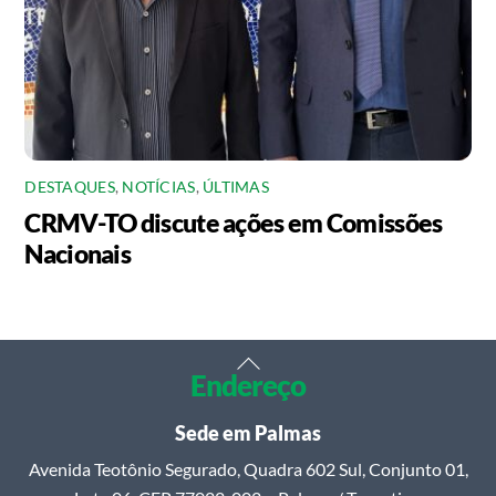
DESTAQUES
,
NOTÍCIAS
,
ÚLTIMAS
CRMV-TO discute ações em Comissões
Nacionais
Back
Endereço
To
Top
Sede em Palmas
Avenida Teotônio Segurado, Quadra 602 Sul, Conjunto 01,