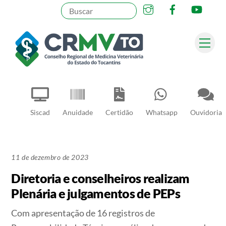
Instagram
Facebook
YouT
Skip
to
content
Me
Pesquisar
Siscad
Anuidade
Certidão
Whatsapp
Ouvidoria
11 de dezembro de 2023
Diretoria e conselheiros realizam
Plenária e julgamentos de PEPs
Com apresentação de 16 registros de