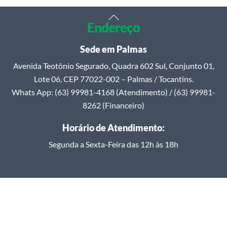
Back
Endereço
To
Top
Sede em Palmas
Avenida Teotônio Segurado, Quadra 602 Sul, Conjunto 01,
Lote 06, CEP 77022-002 – Palmas / Tocantins.
Whats App: (63) 99981-4168 (Atendimento) / (63) 99981-
8262 (Financeiro)
Horário de Atendimento:
Segunda a Sexta-Feira das 12h às 18h