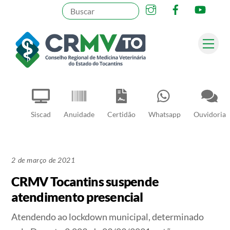
Instagram
Facebook
YouT
Skip
to
content
Me
Pesquisar
Siscad
Anuidade
Certidão
Whatsapp
Ouvidoria
2 de março de 2021
CRMV Tocantins suspende
atendimento presencial
Atendendo ao lockdown municipal, determinado