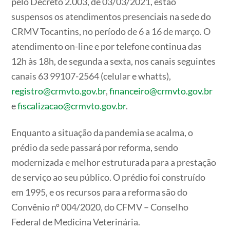
pelo Decreto 2.003, de 03/03/2021, estão
suspensos os atendimentos presenciais na sede do
CRMV Tocantins, no período de 6 a 16 de março. O
atendimento on-line e por telefone continua das
12h às 18h, de segunda a sexta, nos canais seguintes
canais 63 99107-2564 (celular e whatts),
registro@crmvto.gov.br
,
financeiro@crmvto.gov.br
e
fiscalizacao@crmvto.gov.br
.
Enquanto a situação da pandemia se acalma, o
prédio da sede passará por reforma, sendo
modernizada e melhor estruturada para a prestação
de serviço ao seu público. O prédio foi construído
em 1995, e os recursos para a reforma são do
Convênio nº 004/2020, do CFMV – Conselho
Federal de Medicina Veterinária.