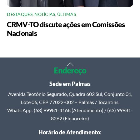
DESTAQUES
,
NOTÍCIAS
,
ÚLTIMAS
CRMV-TO discute ações em Comissões
Nacionais
Back
Endereço
To
Top
Sede em Palmas
Avenida Teotônio Segurado, Quadra 602 Sul, Conjunto 01,
Lote 06, CEP 77022-002 – Palmas / Tocantins.
Whats App: (63) 99981-4168 (Atendimento) / (63) 99981-
8262 (Financeiro)
Horário de Atendimento: