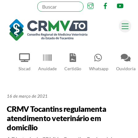
Instagram
Facebook
YouT
Skip
to
content
Me
Pesquisar
Siscad
Anuidade
Certidão
Whatsapp
Ouvidoria
16 de março de 2021
CRMV Tocantins regulamenta
atendimento veterinário em
domicílio