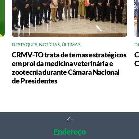
DESTAQUES
,
NOTÍCIAS
,
ÚLTIMAS
D
CRMV-TO trata de temas estratégicos
C
em prol da medicina veterinária e
C
zootecnia durante Câmara Nacional
de Presidentes
Back
To
Endereço
Top