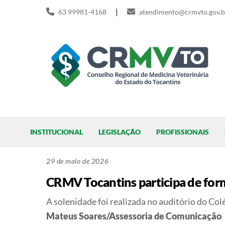
Skip
|
63 99981-4168
atendimento@crmvto.gov.b
to
content
Pesquisar
INSTITUCIONAL
LEGISLAÇÃO
PROFISSIONAIS
29 de maio de 2026
CRMV Tocantins participa de for
A solenidade foi realizada no auditório do Col
Mateus Soares/Assessoria de Comunicação